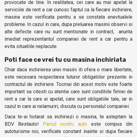
provocate de tine. In realitatea, cei care au mai apelat la
serviciile de rent a car cunosc faptul ca la fiecare inchiriere,
masina este verificata pentru a se constata enevtualele
probleme. In cazul in care, dupa preluarea masinii observi si
alte defecte care nu sunt mentionate in contract, anunta
imediat reprezentantul companiei de rent a car pentru a
evita situatiile neplacute.
Poti face ce vrei tu cu masina inchiriata
Chiar daca inchirierea unei masini iti ofera o mare libertate,
este necesara respectarea tuturor obligatiilor prezente in
contractul de inchiriere. Tocmai din acest motiv este foarte
important sa citesti cu atentie care sunt conditiile firmei de
rent a car la care ai apelat, care sunt obligatiile tale, iar in
cazul in care ai nelamuriri, discuta cu personalul companiei.
Daca te-ai hotarat sa inchiriezi o masina, te asteptam la
BDV Bestauto!
Parcul nostru auto
este compus din
autoturisme noi, verificate constant inainte si dupa fiecare