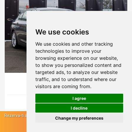
Folosim cookie-uri
We use cookies
Folosim cookie-uri și alte tehnologii de
urmărire pentru a îmbunătăți
We use cookies and other tracking
experiența ta de navigare pe website-
technologies to improve your
ul nostru, pentru afișa conținut și
browsing experience on our website,
reclame personalizate, pentru a analiza
to show you personalized content and
traficul de pe website-ul nostru și
targeted ads, to analyze our website
REZERVA ACUM
pentru a înțelege de unde vin vizitatorii
traffic, and to understand where our
BMW 520d Automat Luxury Line
noștri.
visitors are coming from.
Sunt de acord
I agree
Vezi pret
I decline
Refuz
Rezerva-ti
acum masina
preferata
pentru a obtine un
pret
cat mai
2021
2.0 d
Diesel
Vreau să schimb setările
Change my preferences
bun.