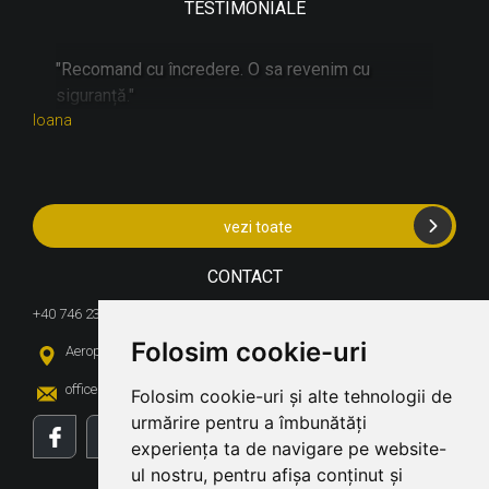
TESTIMONIALE
"
"Recomand cu încredere. O sa revenim cu
"
siguranță."
d
Ioana
Steli
vezi toate
CONTACT
+40 746 236 833 /
Folosim cookie-uri
Aeroport Cluj-Napoca, loc. Cluj-Napoca
We use cookies
office@bdvrentacar.ro
rezervari@bdvrentacar.ro
Folosim cookie-uri și alte tehnologii de
We use cookies and other tracking
urmărire pentru a îmbunătăți
technologies to improve your
experiența ta de navigare pe website-
INFO UTILE
browsing experience on our website,
ul nostru, pentru afișa conținut și