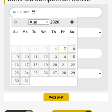
Data preluarii
2026
Su
Mo
Tu
We
Th
Fr
Sa
1
Locatie preluare
2
3
4
5
6
7
8
9
10
11
12
13
14
15
Data predarii
16
17
18
19
20
21
22
23
24
25
26
27
28
29
30
31
Locatie predare
Vezi pret