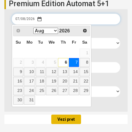
Premium Edition Automat 5+1
Data preluarii
2026
Su
Mo
Tu
We
Th
Fr
Sa
1
Locatie preluare
2
3
4
5
6
7
8
9
10
11
12
13
14
15
Data predarii
16
17
18
19
20
21
22
23
24
25
26
27
28
29
30
31
Locatie predare
Vezi pret