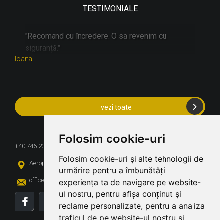
TESTIMONIALE
"
"Recomand cu încredere. O sa revenim cu
"
siguranță."
d
Ioana
Steli
vezi toate
CONTACT
Folosim cookie-uri
+40 746 236 833 /
We use cookies
Folosim cookie-uri și alte tehnologii de
Aeroport Cluj-Napoca, loc. Cluj-Napoca
We use cookies and other tracking
urmărire pentru a îmbunătăți
office@bdvrentacar.ro
rezervari@bdvrentacar.ro
technologies to improve your
experiența ta de navigare pe website-
browsing experience on our website,
ul nostru, pentru afișa conținut și
to show you personalized content and
reclame personalizate, pentru a analiza
INFO UTILE
targeted ads, to analyze our website
traficul de pe website-ul nostru și