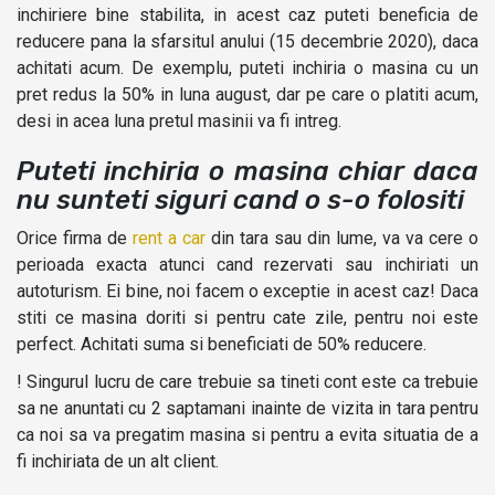
inchiriere bine stabilita, in acest caz puteti beneficia de
reducere pana la sfarsitul anului (15 decembrie 2020), daca
achitati acum. De exemplu, puteti inchiria o masina cu un
pret redus la 50% in luna august, dar pe care o platiti acum,
desi in acea luna pretul masinii va fi intreg.
Puteti inchiria o masina chiar daca
nu sunteti siguri cand o s-o folositi
Orice firma de
rent a car
din tara sau din lume, va va cere o
perioada exacta atunci cand rezervati sau inchiriati un
autoturism. Ei bine, noi facem o exceptie in acest caz! Daca
stiti ce masina doriti si pentru cate zile, pentru noi este
perfect. Achitati suma si beneficiati de 50% reducere.
! Singurul lucru de care trebuie sa tineti cont este ca trebuie
sa ne anuntati cu 2 saptamani inainte de vizita in tara pentru
ca noi sa va pregatim masina si pentru a evita situatia de a
fi inchiriata de un alt client.