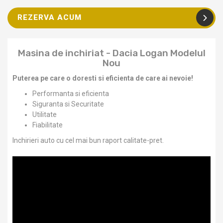
REZERVA ACUM
Masina de inchiriat - Dacia Logan Modelul
Nou
Puterea pe care o doresti si eficienta de care ai nevoie!
Performanta si eficienta
Siguranta si Securitate
Utilitate
Fiabilitate
Inchirieri auto cu cel mai bun raport calitate-pret.