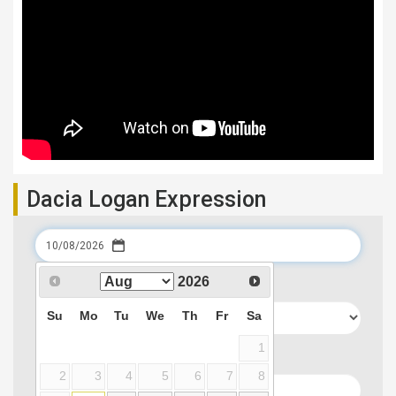
Dacia Logan Expression
Data preluarii
2026
Su
Mo
Tu
We
Th
Fr
Sa
1
Locatie preluare
2
3
4
5
6
7
8