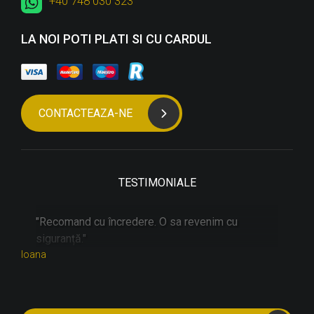
+40 748 030 323
LA NOI POTI PLATI SI CU CARDUL
CONTACTEAZA-NE
TESTIMONIALE
"
"Recomand cu încredere. O sa revenim cu
"
siguranță."
d
Ioana
Steli