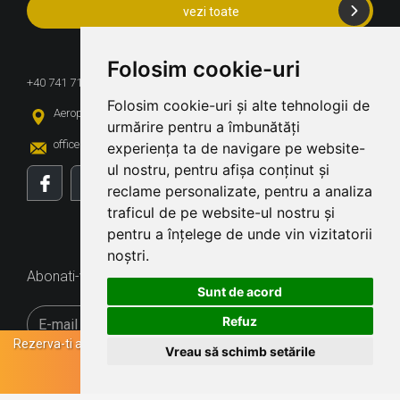
vezi toate
CONTACT
Folosim cookie-uri
+40 741 718 217 / +40 754 965 555
We use cookies
Folosim cookie-uri și alte tehnologii de
Aeroport Cluj-Napoca, loc. Cluj-Napoca
We use cookies and other tracking
urmărire pentru a îmbunătăți
office@bdvrentacar.ro
rezervari@bdvrentacar.ro
technologies to improve your
experiența ta de navigare pe website-
browsing experience on our website,
ul nostru, pentru afișa conținut și
to show you personalized content and
reclame personalizate, pentru a analiza
INFO UTILE
targeted ads, to analyze our website
traficul de pe website-ul nostru și
traffic, and to understand where our
pentru a înțelege de unde vin vizitatorii
ABONARE NEWSLETTER
visitors are coming from.
noștri.
Abonati-va pentru a primi oferte si noutati
Sunt de acord
I agree
I decline
Refuz
Rezerva-ti
acum masina
preferata
pentru a obtine un
pret
cat mai
Vreau să schimb setările
Change my preferences
bun.