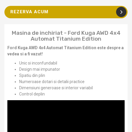
REZERVA ACUM
Masina de inchiriat - Ford Kuga AWD 4x4
Automat Titanium Edition
Ford Kuga AWD 4x4 Automat Titanium Edition este despre a
vedea si a fi vazut!
Unic si inconfundabil
Design mai impunator
Spatiu din plin
Numeroase dotari si detalii practice
Dimensiuni generoase si interior variabil
Control deplin