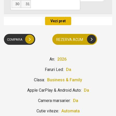
30
31
Locatie predare
Vezi pret
COMPARA
REZERVA ACUM
An:
2026
Faruri Led:
Da
Clasa:
Business & Family
Apple CarPlay & Android Auto:
Da
Camera marsarier:
Da
Cutie viteze:
Automata