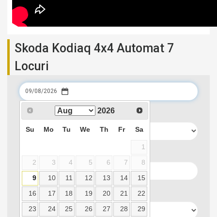
Skoda Kodiaq 4x4 Automat 7
Locuri
Data preluarii
2026
Su
Mo
Tu
We
Th
Fr
Sa
1
Locatie preluare
2
3
4
5
6
7
8
9
10
11
12
13
14
15
Data predarii
16
17
18
19
20
21
22
23
24
25
26
27
28
29