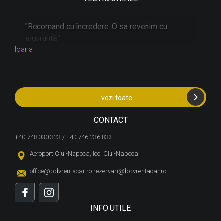
"
"Recomand cu încredere. O sa revenim cu
"
siguranță."
d
Ioana
Steli
vezi toate
CONTACT
+40 748 030 323 / +40 746 236 833
Aeroport Cluj-Napoca, loc. Cluj-Napoca
office@bdvrentacar.ro
rezervari@bdvrentacar.ro
INFO UTILE