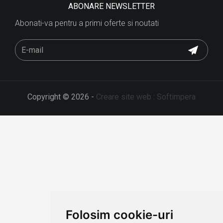
ABONARE NEWSLETTER
Abonati-va pentru a primi oferte si noutati
Copyright © 2026 -
Creare site web : Softimpera
We use cookies
Folosim cookie-uri