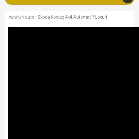
Inchirieri auto - Skoda Kodiaq 4x4 Automat 7 Locuri