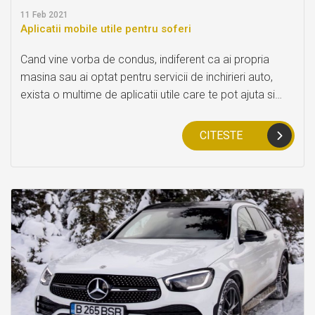
11
Feb 2021
Aplicatii mobile utile pentru soferi
Cand vine vorba de condus, indiferent ca ai propria
masina sau ai optat pentru servicii de inchirieri auto,
exista o multime de aplicatii utile care te pot ajuta si
care iti vor oferi toate informatiile de care ai nevoie.
Astfel Bdv Bestauto Rent a Car va recomanda
CITESTE
urmatoarele aplicatii