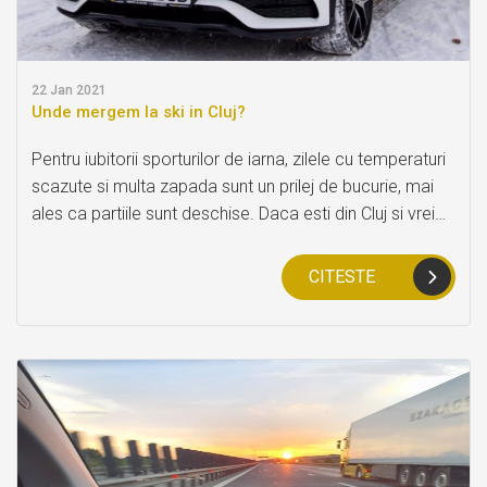
22
Jan 2021
Unde mergem la ski in Cluj?
Pentru iubitorii sporturilor de iarna, zilele cu temperaturi
scazute si multa zapada sunt un prilej de bucurie, mai
ales ca partiile sunt deschise. Daca esti din Cluj si vrei
sa profiti de vremea de afara, iata care sunt partiile din
apropierea orasului
CITESTE