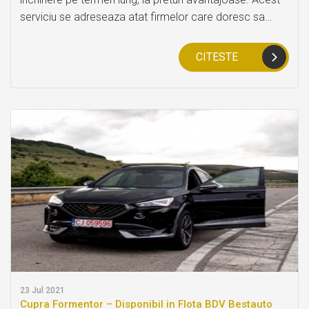
serviciu se adreseaza atat firmelor care doresc sa
dispuna de o flota auto in anumite perioade, cat si
persoanelor fizice care isi doresc mobilitatea si
CITESTE
flexibilitate, asemenea masinii proprii, pentru o perioada
mai lunga de timp.
23
Jul 2021
Cupra Formentor – Disponibil in Flota BDV Bestauto