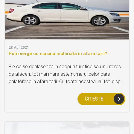
28
Apr 2021
Poti merge cu masina inchiriata in afara tarii?
Fie ca se deplaseaza in scopuri turistice sau in interes
de afaceri, tot mai mare este numarul celor care
calatoresc in afara tarii. Cu toate acestea, nu toti dispun
de o masina cu care sa calatoreasca, tocmai din acest
motiv, la BDV Bestauto venim in sprijinul lor cu servicii
CITESTE
de inchirieri auto pentru deplasari in afara tarii.