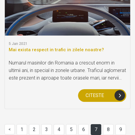
5
Jan 2021
Mai exista respect in trafic in zilele noastre?
Numarul masinilor din Romania a crescut enorm in
ultimii ani, in special in zonele urbane. Traficul aglomerat
este prezent in aproape toate orasele mari, iar nervii
soferilor sunt intinsi la maxim pe tot parcursul zilei.
CITESTE
1
2
3
4
5
6
7
8
9
<