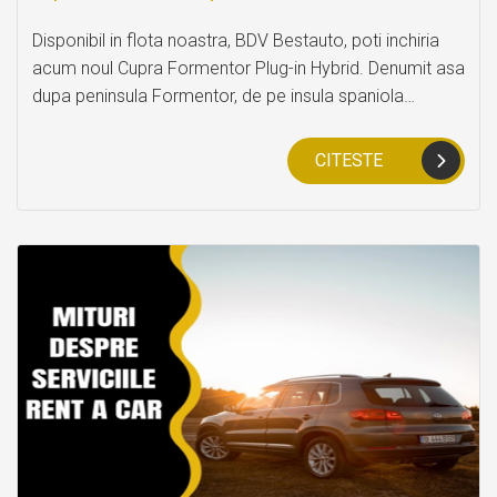
Disponibil in flota noastra, BDV Bestauto, poti inchiria
acum noul Cupra Formentor Plug-in Hybrid. Denumit asa
dupa peninsula Formentor, de pe insula spaniola
Mallorca, acest model atrage toate privirile in trafic
datorita designului si energiei sale inovatoare.
CITESTE