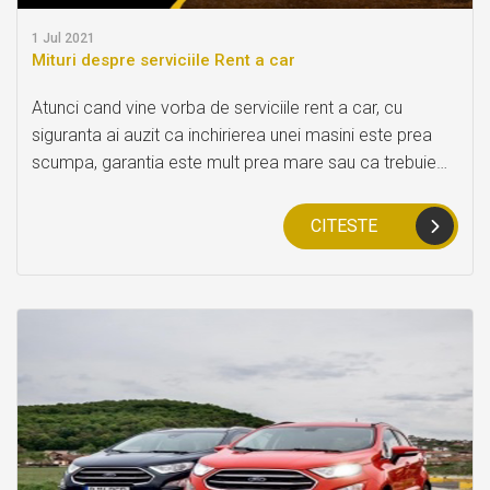
1
Jul 2021
Mituri despre serviciile Rent a car
Atunci cand vine vorba de serviciile rent a car, cu
siguranta ai auzit ca inchirierea unei masini este prea
scumpa, garantia este mult prea mare sau ca trebuie
sa platesti pentru ceea ce au stricat altii si multe altele.
In realitate insa, toate acestea sunt doar informatii
CITESTE
eronate. Tocmai de aceea ne-am hotarat sa iti
prezentam astazi cele mai cunoscute mituri legate de
serviciile rent a car.