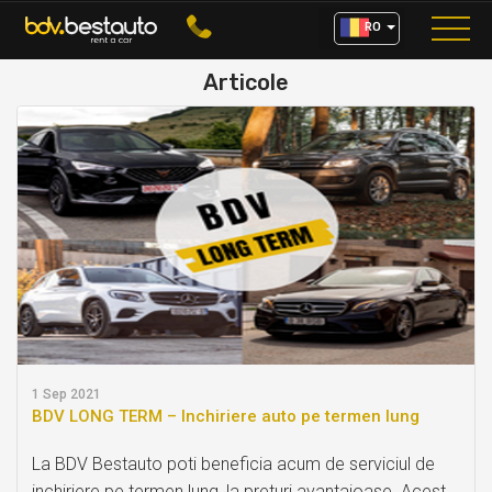
RO
Articole
1
Sep 2021
BDV LONG TERM – Inchiriere auto pe termen lung
La BDV Bestauto poti beneficia acum de serviciul de
inchiriere pe termen lung, la preturi avantajoase. Acest