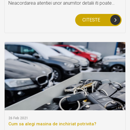
Neacordarea atentiei unor anumitor detalii iti poate
schimba intreaga experienta cu serviciile rent a car,
tocmai de aceea am decis sa iti prezentam o lista de 6
CITESTE
lucruri la care sa fii atent atunci cand inchiriezi o
masina.
26
Feb 2021
Cum sa alegi masina de inchiriat potrivita?